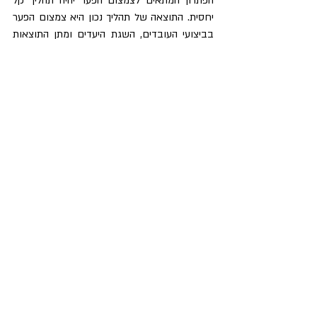
הפתרון המתאים לצמצום הפער יהיה תהליך קל 
יחסית. התוצאה של תהליך נכון היא צמצום הפער 
בביצועי העובדים, השגת היעדים ומתן התוצאות 
הרצויות.
פוסטים קשורים